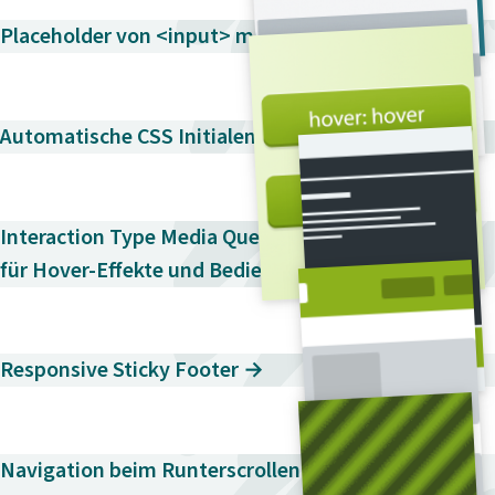
i
Placeholder von <input> mit CSS stylen →
n
g
e
n
Automatische CSS Initialen (Drop Caps) →
Interaction Type Media Queries – Unterstützung
für Hover-Effekte und Bedienkonzept abfragen →
Responsive Sticky Footer →
Navigation beim Runterscrollen verstecken, beim