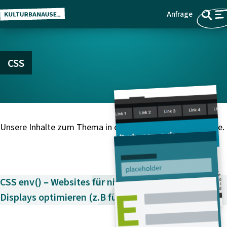
Anfrage
Z
Menü
u
m
H
CSS
a
u
p
t
i
Unsere Inhalte zum Thema in chronologischer Reihenfolge.
n
h
a
l
CSS env() – Websites für nicht rechteckige
t
Displays optimieren (z.B für das iPhone X) →
s
p
r