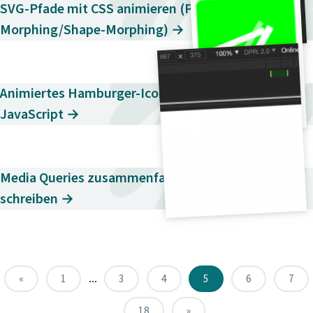
SVG-Pfade mit CSS animieren (Path-
Morphing/Shape-Morphing) →
Animiertes Hamburger-Icon mit HTML, CSS und
JavaScript →
Media Queries zusammenfassen und in einer Zeile
schreiben →
«
1
…
3
4
5
6
7
…
18
»