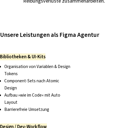
Reibungsverluste zusammenarbeiten.
i
n
g
e
n
Unsere Leistungen als Figma Agentur
Bibliotheken & UI-Kits
Organisation von Variablen & Design
Tokens
Component-Sets nach Atomic
Design
Aufbau »wie im Code« mit Auto
Layout
Barrierefreie Umsetzung
Design / Dev-Workflow