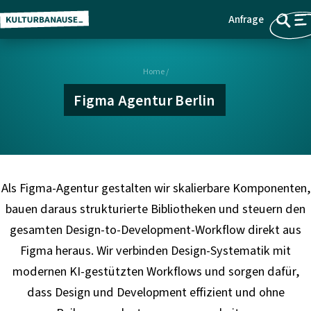
Anfrage
Z
Menü
u
m
Home
/
H
a
Figma Agentur Berlin
u
p
t
i
n
Als Figma-Agentur gestalten wir skalierbare Komponenten,
h
bauen daraus strukturierte Bibliotheken und steuern den
a
gesamten Design-to-Development-Workflow direkt aus
l
Figma heraus. Wir verbinden Design-Systematik mit
t
s
modernen KI-gestützten Workflows und sorgen dafür,
p
dass Design und Development effizient und ohne
r