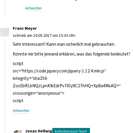
Antworten
Franz Meyer
schrieb am 10.05.2017 um 15:33 Uhr:
Sehr interessant! Kann man sicherlich mal gebrauchen.
Könnte mir bitte jemand erklären, was das folgende bedeutet?
script
src=“https://code.jquery.com/jquery-1.12.4.min.js“
integrity=“sha256-
ZosEbRLbNQzLpnKIkEdrPv7lOy9C27hHQ+Xp8a4MxAQ=“
crossorigin=“anonymous“>
script
Antworten
Jonas Hellwig