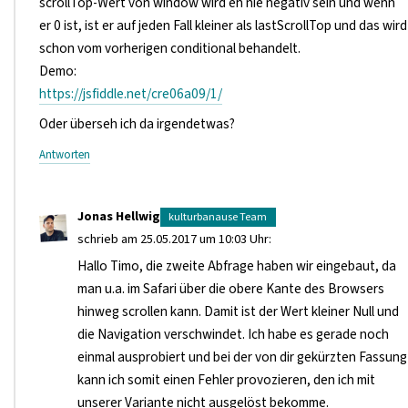
scrollTop-Wert von window wird eh nie negativ sein und wenn
er 0 ist, ist er auf jeden Fall kleiner als lastScrollTop und das wird
schon vom vorherigen conditional behandelt.
Demo:
https://jsfiddle.net/cre06a09/1/
Oder überseh ich da irgendetwas?
Antworten
Jonas Hellwig
schrieb am 25.05.2017 um 10:03 Uhr:
Hallo Timo, die zweite Abfrage haben wir eingebaut, da
man u.a. im Safari über die obere Kante des Browsers
hinweg scrollen kann. Damit ist der Wert kleiner Null und
die Navigation verschwindet. Ich habe es gerade noch
einmal ausprobiert und bei der von dir gekürzten Fassung
kann ich somit einen Fehler provozieren, den ich mit
unserer Variante nicht ausgelöst bekomme.