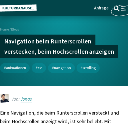
Anfrage
Z
Menü
u
m
Home
/
Blog /
H
a
Navigation beim Runterscrollen
u
verstecken, beim Hochscrollen anzeigen
p
t
i
animationen
css
navigation
scrolling
n
h
a
l
Von:
Jonas
t
s
Eine Navigation, die beim Runterscrollen versteckt und
p
beim Hochscrollen anzeigt wird, ist sehr beliebt. Mit
r