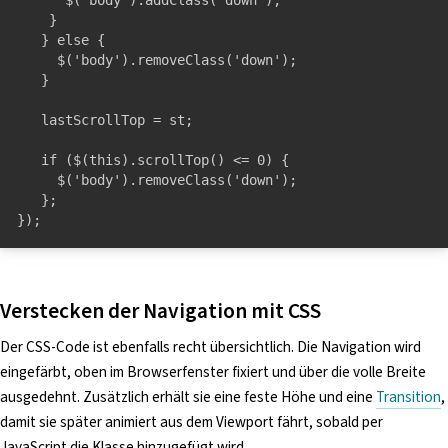
    }

   } else {

     $('body').removeClass('down');

   }

   lastScrollTop = st;

   if ($(this).scrollTop() <= 0) {

     $('body').removeClass('down');

   };

});
Verstecken der Navigation mit CSS
Der CSS-Code ist ebenfalls recht übersichtlich. Die Navigation wird
eingefärbt, oben im Browserfenster fixiert und über die volle Breite
ausgedehnt. Zusätzlich erhält sie eine feste Höhe und eine
Transition
,
damit sie später animiert aus dem Viewport fährt, sobald per
JavaScript die Klasse hinzugefügt wird.