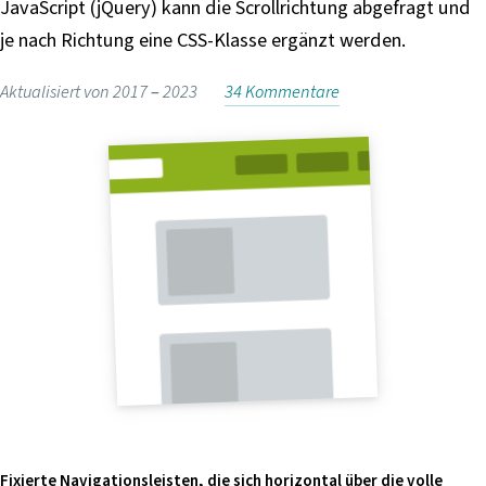
JavaScript (jQuery) kann die Scrollrichtung abgefragt und
i
je nach Richtung eine CSS-Klasse ergänzt werden.
n
g
Aktualisiert von 2017 –
2023
34 Kommentare
e
n
Fixierte Navigationsleisten, die sich horizontal über die volle