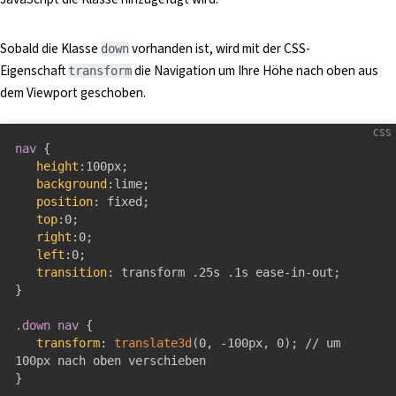
Sobald die Klasse
vorhanden ist, wird mit der CSS-
down
Eigenschaft
die Navigation um Ihre Höhe nach oben aus
transform
dem Viewport geschoben.
nav
{
height
:
100px
;
background
:
lime
;
position
:
 fixed
;
top
:
0
;
right
:
0
;
left
:
0
;
transition
:
 transform .25s .1s ease-in-out
;
}
.down nav
{
transform
:
translate3d
(
0
,
 -100px
,
 0
)
;
 // um 
}