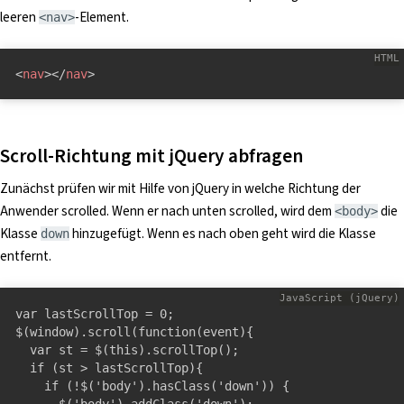
leeren
-Element.
<nav>
<
nav
>
</
nav
>
Scroll-Richtung mit jQuery abfragen
Zunächst prüfen wir mit Hilfe von jQuery in welche Richtung der
Anwender scrolled. Wenn er nach unten scrolled, wird dem
die
<body>
Klasse
hinzugefügt. Wenn es nach oben geht wird die Klasse
down
entfernt.
var lastScrollTop = 0;

$(window).scroll(function(event){

  var st = $(this).scrollTop();

  if (st > lastScrollTop){

    if (!$('body').hasClass('down')) {

      $('body').addClass('down');
