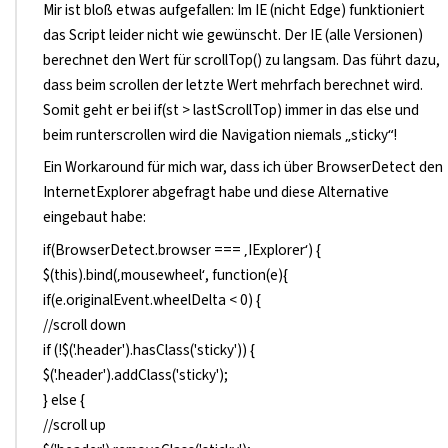
Mir ist bloß etwas aufgefallen: Im IE (nicht Edge) funktioniert
das Script leider nicht wie gewünscht. Der IE (alle Versionen)
berechnet den Wert für scrollTop() zu langsam. Das führt dazu,
dass beim scrollen der letzte Wert mehrfach berechnet wird.
Somit geht er bei if(st > lastScrollTop) immer in das else und
beim runterscrollen wird die Navigation niemals „sticky“!
Ein Workaround für mich war, dass ich über BrowserDetect den
InternetExplorer abgefragt habe und diese Alternative
eingebaut habe:
if(BrowserDetect.browser === ‚IExplorer‘) {
$(this).bind(‚mousewheel‘, function(e){
if(e.originalEvent.wheelDelta < 0) {
//scroll down
if (!$('.header').hasClass('sticky')) {
$('.header').addClass('sticky');
} else {
//scroll up