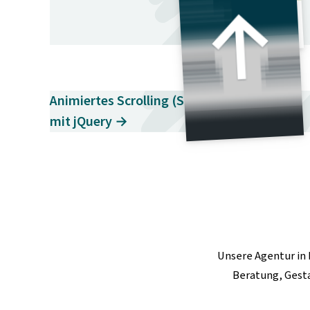
p
r
i
n
g
Animiertes Scrolling (Smooth Scrolling)
e
mit jQuery →
n
Unsere
Agentur in 
Beratung, Gest