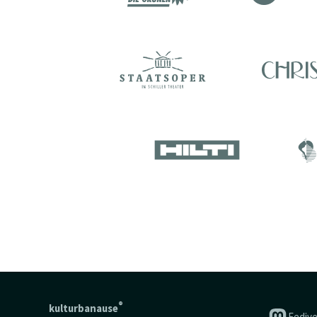
®
kulturbanause