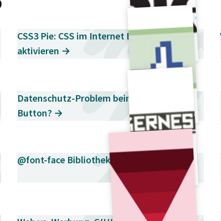
9
CSS3 Pie: CSS im Internet Explorer 6-8
aktivieren →
Datenschutz-Problem beim Facebook-
Button? →
@font-face Bibliothek "Kernest" →