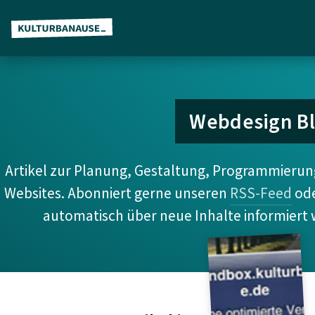
Z
u
m
H
a
Webdesign B
u
p
Artikel zur Planung, Gestaltung, Programmieru
t
Websites. Abonniert gerne unseren
RSS-Feed
od
i
automatisch über neue Inhalte informiert
n
h
a
l
t
s