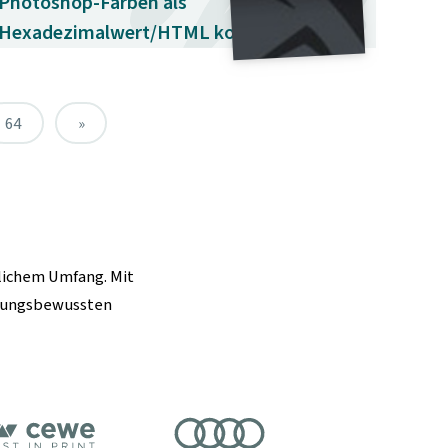
Photoshop-Farben als
Hexadezimalwert/HTML kopieren →
64
»
dlichem Umfang. Mit
rtungsbewussten