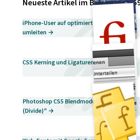
Neueste Artikel im Blog – Seite 5
p
r
iPhone-User auf optimierte Website
i
umleiten →
n
g
e
n
CSS Kerning und Ligaturen im Browser →
Photoshop CS5 Blendmodus "Unterteilen
(Divide)" →