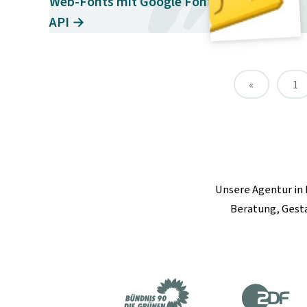
Web-Fonts mit Google Font Directory
API →
«
1
Unsere
Agentur in 
Beratung, Gest