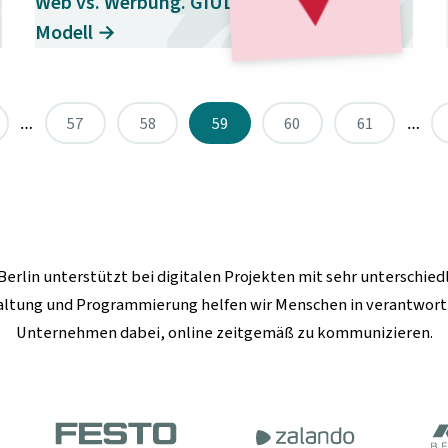
Web vs. Werbung. GIULIA- vs. AIDA-
Modell →
…
57
58
59
60
61
…
Berlin
unterstützt bei digitalen Projekten mit sehr unterschie
altung und Programmierung helfen wir Menschen in verantwo
Unternehmen dabei, online zeitgemäß zu kommunizieren.