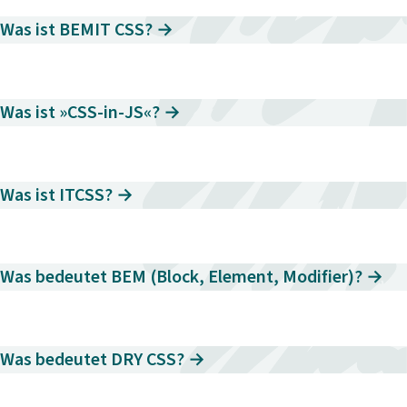
i
Was ist BEMIT CSS? →
n
g
e
n
Was ist »CSS-in-JS«? →
Was ist ITCSS? →
Was bedeutet BEM (Block, Element, Modifier)? →
Was bedeutet DRY CSS? →