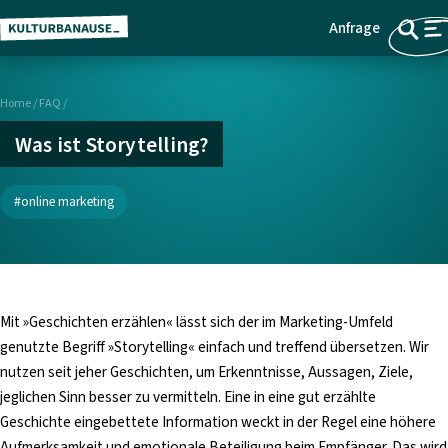
Anfrage
Z
Menü
u
m
Home
/
FAQ
/
H
a
Was ist Storytelling?
u
p
online marketing
t
i
n
h
a
Mit »Geschichten erzählen« lässt sich der im Marketing-Umfeld
l
genutzte Begriff »Storytelling« einfach und treffend übersetzen. Wir
t
nutzen seit jeher Geschichten, um Erkenntnisse, Aussagen, Ziele,
s
jeglichen Sinn besser zu vermitteln. Eine in eine gut erzählte
p
Geschichte eingebettete Information weckt in der Regel eine höhere
r
Aufmerksamkeit und emotionale Beteiligung beim Empfänger. Das wird