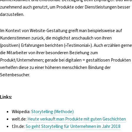
i
zunehmend auch genutzt, um Produkte oder Dienstleistungen besser
n
darzustellen.
g
e
Im Kontext von Website-Gestaltung greift man beispielsweise auf
n
Kundenstimmen zurück, die möglichst anschaulich von ihren
(positiven) Erfahrungen berichten (»Testimonial«). Auch erzählen gerne
die Mitarbeiter von ihrer besonderen Beziehung zum
Produkt/Unternehmen; gerade bei digitalen = gestaltlosen Produkten
verhelfen diese zu einer höheren menschlichen Bindung der
Seitenbesucher.
Links:
Wikipedia:
Storytelling (Methode)
welt.de:
Heute verkauft man Produkte mit guten Geschichten
t3n.de:
So geht Storytelling für Unternehmen im Jahr 2018