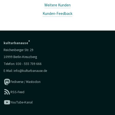
Weitere Kunden
Kunden-Feedback
®
kulturbanause
Reichenberger Str. 29
10999 Berlin-Kreuzberg
Telefon:
030 - 555 709 666
E-Mail:
info@kulturbanause.de
Fediverse / Mastodon
RSS-Feed
YouTube-Kanal