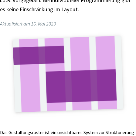
i.d.R. vorgegeben. Bei individueller Programmierung gibt
i
es keine Einschränkung im Layout.
n
g
Aktualisiert am
16. Mai 2023
e
n
Das Gestaltungsraster ist ein unsichtbares System zur Strukturierung