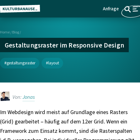
Anfrage
Z
Menü
u
m
Home
/
Blog /
H
a
Gestaltungsraster im Responsive Design
u
p
gestaltungsraster
layout
t
i
n
h
Von:
Jonas
a
l
Im Webdesign wird meist auf Grundlage eines Rasters
t
(Grid) gearbeitet – häufig auf dem 12er Grid. Wenn ein
s
p
Framework zum Einsatz kommt, sind die Rasterspalten
r