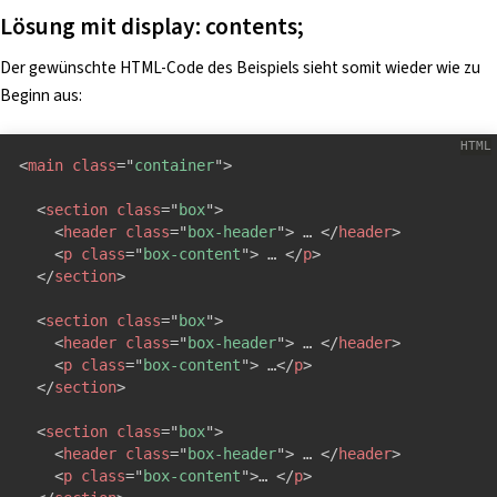
Lösung mit display: contents;
Der gewünschte HTML-Code des Beispiels sieht somit wieder wie zu
Beginn aus:
<
main
class
=
"
container
"
>
<
section
class
=
"
box
"
>
<
header
class
=
"
box-header
"
>
 … 
</
header
>
<
p
class
=
"
box-content
"
>
 … 
</
p
>
</
section
>
<
section
class
=
"
box
"
>
<
header
class
=
"
box-header
"
>
 … 
</
header
>
<
p
class
=
"
box-content
"
>
 …
</
p
>
</
section
>
<
section
class
=
"
box
"
>
<
header
class
=
"
box-header
"
>
 … 
</
header
>
<
p
class
=
"
box-content
"
>
… 
</
p
>