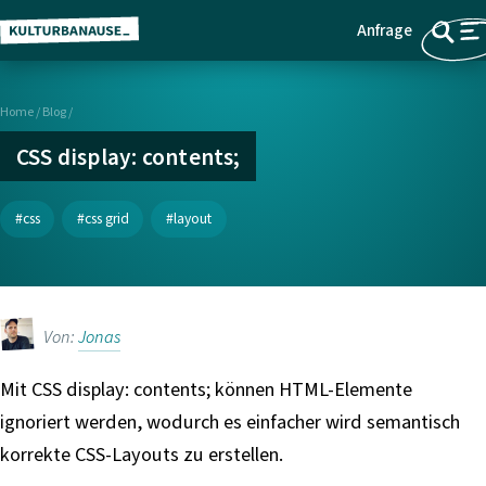
Anfrage
Z
Menü
u
m
Home
/
Blog /
H
a
CSS display: contents;
u
p
css
css grid
layout
t
i
n
h
Von:
Jonas
a
l
Mit CSS display: contents; können HTML-Elemente
t
ignoriert werden, wodurch es einfacher wird semantisch
s
p
korrekte CSS-Layouts zu erstellen.
r