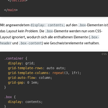
</
section
>
</
main
>
Mit angewendetem
auf den
-Elementen ist
display: contents;
.box
das Layout kein Problem. Die
-Elemente werden nun vom CSS-
.box
Layout ignoriert, wodurch sich alle enthaltenen Elemente (
.box-
und
) wie Geschwisterelemente verhalten.
header
.box-content
.container
{
display
:
 grid
;
grid-template-rows
:
 auto auto
;
grid-template-columns
:
repeat
(
3
,
 1fr
)
;
grid-auto-flow
:
 column
;
grid-gap
:
 0 1em
;
}
.box
{
display
:
 contents
;
}