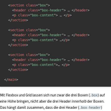
<
section
class
=
"
box
"
>
<
header
class
=
"
box-header
"
>
 … 
</
header
>
<
p
class
=
"
box-content
"
>
 … 
</
p
>
</
section
>
<
section
class
=
"
box
"
>
<
header
class
=
"
box-header
"
>
 … 
</
header
>
<
p
class
=
"
box-content
"
>
 …
</
p
>
</
section
>
<
section
class
=
"
box
"
>
<
header
class
=
"
box-header
"
>
 … 
</
header
>
<
p
class
=
"
box-content
"
>
… 
</
p
>
</
section
>
</
main
>
Mit Flexbox und Grid lassen sich nun zwar die drei Boxen (
) auf
.box
eine Höhe bringen, nicht aber die drei Header
innerhalb
der Boxen.
Das hängt damit zusammen, dass die drei Header (
)
.box-header