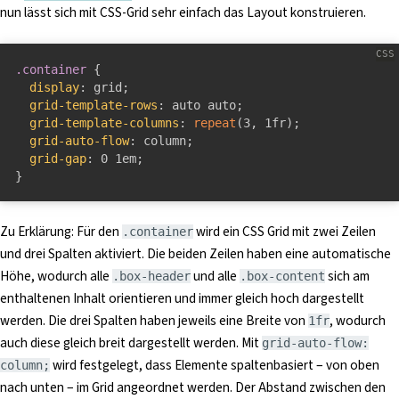
nun lässt sich mit CSS-Grid sehr einfach das Layout konstruieren.
.container
{
display
:
 grid
;
grid-template-rows
:
 auto auto
;
grid-template-columns
:
repeat
(
3
,
 1fr
)
;
grid-auto-flow
:
 column
;
grid-gap
:
 0 1em
;
}
Zu Erklärung: Für den
wird ein CSS Grid mit zwei Zeilen
.container
und drei Spalten aktiviert. Die beiden Zeilen haben eine automatische
Höhe, wodurch alle
und alle
sich am
.box-header
.box-content
enthaltenen Inhalt orientieren und immer gleich hoch dargestellt
werden. Die drei Spalten haben jeweils eine Breite von
, wodurch
1fr
auch diese gleich breit dargestellt werden. Mit
grid-auto-flow:
wird festgelegt, dass Elemente spaltenbasiert – von oben
column;
nach unten – im Grid angeordnet werden. Der Abstand zwischen den