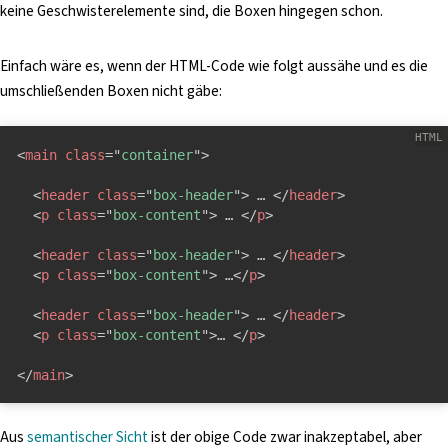
keine Geschwisterelemente sind, die Boxen hingegen schon.
Einfach wäre es, wenn der HTML-Code wie folgt aussähe und es die
umschließenden Boxen nicht gäbe:
<
main
class
=
"
container
"
>
<
header
class
=
"
box-header
"
>
 … 
</
header
>
<
p
class
=
"
box-content
"
>
 … 
</
p
>
<
header
class
=
"
box-header
"
>
 … 
</
header
>
<
p
class
=
"
box-content
"
>
 …
</
p
>
<
header
class
=
"
box-header
"
>
 … 
</
header
>
<
p
class
=
"
box-content
"
>
… 
</
p
>
</
main
>
Aus
semantischer Sicht
ist der obige Code zwar inakzeptabel, aber