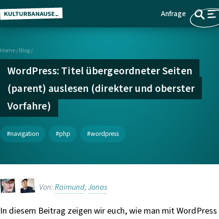
Anfrage
Z
Menü
u
m
Home
/
Blog /
H
a
WordPress: Titel übergeordneter Seiten
u
(parent) auslesen (direkter und oberster
p
Vorfahre)
t
i
n
navigation
php
wordpress
h
a
l
t
Von:
Raimund
,
Jonas
s
p
In diesem Beitrag zeigen wir euch, wie man mit WordPress
r