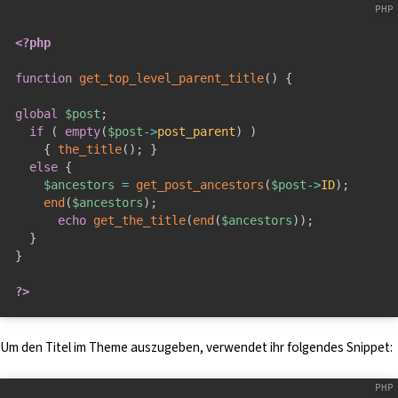
<?php
function
get_top_level_parent_title
(
)
{
global
$post
;
if
(
empty
(
$post
-
>
post_parent
)
)
{
the_title
(
)
;
}
else
{
$ancestors
=
get_post_ancestors
(
$post
-
>
ID
)
;
end
(
$ancestors
)
;
echo
get_the_title
(
end
(
$ancestors
)
)
;
}
}
?>
Um den Titel im Theme auszugeben, verwendet ihr folgendes Snippet: