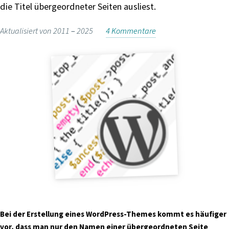
die Titel übergeordneter Seiten ausliest.
i
n
Aktualisiert von 2011 –
2025
4 Kommentare
g
e
n
Bei der Erstellung eines WordPress-Themes kommt es häufiger
vor, dass man nur den Namen einer übergeordneten Seite