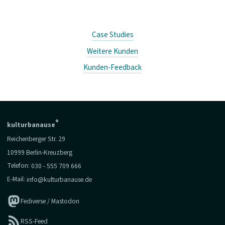
Case Studies
Weitere Kunden
Kunden-Feedback
®
kulturbanause
Reichenberger Str. 29
10999 Berlin-Kreuzberg
Telefon:
030 - 555 709 666
E-Mail:
info@kulturbanause.de
Fediverse / Mastodon
RSS-Feed