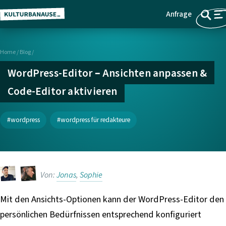
Anfrage
Z
Menü
u
m
Home
/
Blog /
H
a
WordPress-Editor – Ansichten anpassen &
u
Code-Editor aktivieren
p
t
i
wordpress
wordpress für redakteure
n
h
a
l
Von:
Jonas
,
Sophie
t
s
Mit den Ansichts-Optionen kann der WordPress-Editor den
p
persönlichen Bedürfnissen entsprechend konfiguriert
r