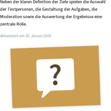
Neben der klaren Definition der Ziele spielen die Auswahl
i
der Testpersonen, die Gestaltung der Aufgaben, die
n
Moderation sowie die Auswertung der Ergebnisse eine
g
e
zentrale Rolle.
n
Aktualisiert am
30. Januar 2026