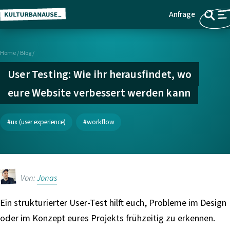
Anfrage
Z
Menü
u
m
Home
/
Blog /
H
a
User Testing: Wie ihr herausfindet, wo
u
eure Website verbessert werden kann
p
t
i
ux (user experience)
workflow
n
h
a
l
Von:
Jonas
t
s
Ein strukturierter User-Test hilft euch, Probleme im Design
p
oder im Konzept eures Projekts frühzeitig zu erkennen.
r