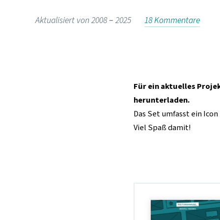
p
Aktualisiert von 2008 –
2025
18 Kommentare
r
i
n
g
e
Für ein aktuelles Proje
n
herunterladen.
Das Set umfasst ein Icon
Viel Spaß damit!