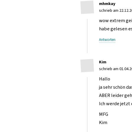
mhmkay
schrieb am 22.12.2
wow extrem geil
habe gelesen es 
Antworten
Kim
schrieb am 01.04.2
Hallo
ja sehr schön d
ABER leider geh
Ich werde jetzt
MFG
Kim