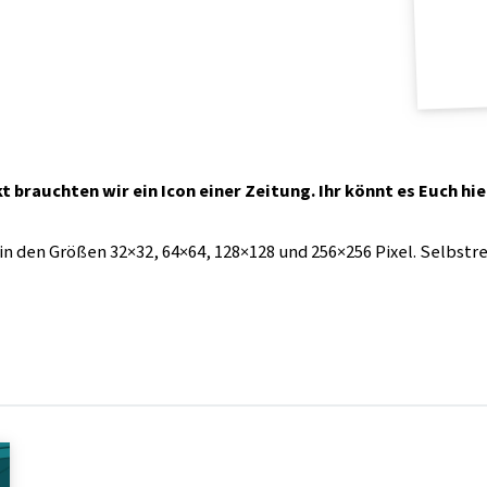
kt brauchten wir ein Icon einer Zeitung. Ihr könnt es Euch hi
 in den Größen 32×32, 64×64, 128×128 und 256×256 Pixel. Selbs