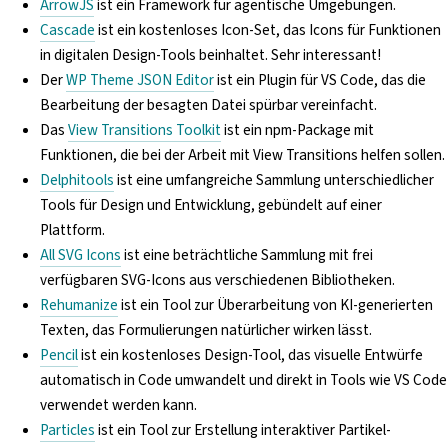
ArrowJS
ist ein Framework für agentische Umgebungen.
Cascade
ist ein kostenloses Icon-Set, das Icons für Funktionen
in digitalen Design-Tools beinhaltet. Sehr interessant!
Der
WP Theme JSON Editor
ist ein Plugin für VS Code, das die
Bearbeitung der besagten Datei spürbar vereinfacht.
Das
View Transitions Toolkit
ist ein npm-Package mit
Funktionen, die bei der Arbeit mit View Transitions helfen sollen.
Delphitools
ist eine umfangreiche Sammlung unterschiedlicher
Tools für Design und Entwicklung, gebündelt auf einer
Plattform.
All SVG Icons
ist eine beträchtliche Sammlung mit frei
verfügbaren SVG-Icons aus verschiedenen Bibliotheken.
Rehumanize
ist ein Tool zur Überarbeitung von KI-generierten
Texten, das Formulierungen natürlicher wirken lässt.
Pencil
ist ein kostenloses Design-Tool, das visuelle Entwürfe
automatisch in Code umwandelt und direkt in Tools wie VS Code
verwendet werden kann.
Particles
ist ein Tool zur Erstellung interaktiver Partikel-