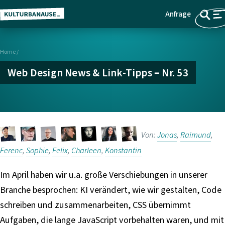
Anfrage
Z
Menü
u
m
Home
/
H
a
Web Design News & Link-Tipps – Nr. 53
u
p
t
i
n
Von:
Jonas
,
Raimund
,
h
Ferenc
,
Sophie
,
Felix
,
Charleen
,
Konstantin
a
l
Im April haben wir u.a. große Verschiebungen in unserer
t
Branche besprochen: KI verändert, wie wir gestalten, Code
s
schreiben und zusammenarbeiten, CSS übernimmt
p
Aufgaben, die lange JavaScript vorbehalten waren, und mit
r