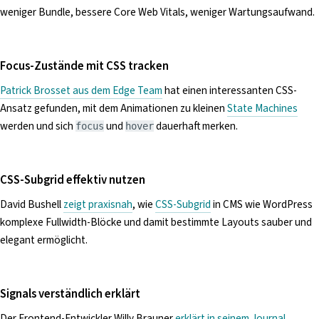
weniger Bundle, bessere Core Web Vitals, weniger Wartungsaufwand.
Focus-Zustände mit CSS tracken
Patrick Brosset aus dem Edge Team
hat einen interessanten CSS-
Ansatz gefunden, mit dem Animationen zu kleinen
State Machines
werden und sich
und
dauerhaft merken.
focus
hover
CSS-Subgrid effektiv nutzen
David Bushell
zeigt praxisnah
, wie
CSS-Subgrid
in CMS wie WordPress
komplexe Fullwidth-Blöcke und damit bestimmte Layouts sauber und
elegant ermöglicht.
Signals verständlich erklärt
Der Frontend-Entwickler Willy Brauner
erklärt in seinem Journal