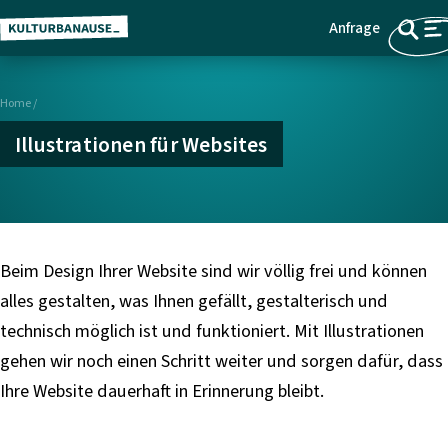
Anfrage
Z
Menü
u
m
Home
/
H
a
Illustrationen für Websites
u
p
t
i
n
Beim Design Ihrer Website sind wir völlig frei und können
h
alles gestalten, was Ihnen gefällt, gestalterisch und
a
technisch möglich ist und funktioniert. Mit Illustrationen
l
gehen wir noch einen Schritt weiter und sorgen dafür, dass
t
s
Ihre Website dauerhaft in Erinnerung bleibt.
p
r