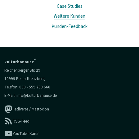
Case Studies
Weitere Kunden
Kunden-Feedback
®
kulturbanause
Reichenberger Str. 29
10999 Berlin-Kreuzberg
Telefon:
030 - 555 709 666
E-Mail:
info@kulturbanause.de
Fediverse / Mastodon
RSS-Feed
YouTube-Kanal