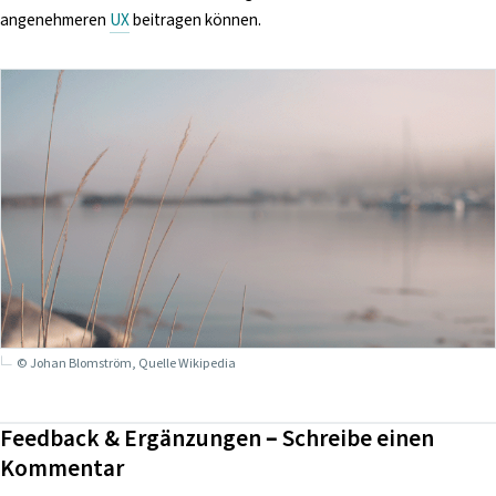
i
angenehmeren
UX
beitragen können.
n
g
e
n
© Johan Blomström, Quelle Wikipedia
Feedback & Ergänzungen – Schreibe einen
Kommentar