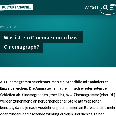
Anfrage
Z
Menü
u
m
Home
/
FAQ
/
H
a
Was ist ein Cinemagramm bzw.
u
Cinemagraph?
p
t
i
n
h
a
Als Cinemagramm bezeichnet man ein Standbild mit animierten
l
Einzelbereichen. Die Animationen laufen in sich wiederholenden
t
Schleifen ab.
Cinemagraphen (eher EN), bzw. Cinemagramme (eher DE)
s
werden zunehmend an hervorgehobener Stelle auf Webseiten
p
benutzt, da sie je nach Ausdehnung der animierten Bereiche eine mehr
r
oder minder überraschende Wirkung erzielen und damit zu einer