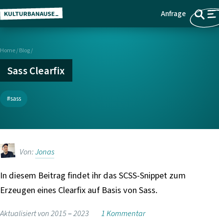
Anfrage
Z
Menü
u
m
Home
/
Blog /
H
a
Sass Clearfix
u
p
sass
t
i
n
h
Von:
Jonas
a
l
In diesem Beitrag findet ihr das SCSS-Snippet zum
t
Erzeugen eines Clearfix auf Basis von Sass.
s
p
Aktualisiert von 2015 –
2023
1 Kommentar
r