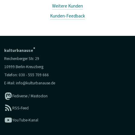
Weitere Kunden
Kunden-Feedback
®
kulturbanause
Reichenberger Str. 29
10999 Berlin-Kreuzberg
Telefon:
030 - 555 709 666
E-Mail:
info@kulturbanause.de
Fediverse / Mastodon
RSS-Feed
YouTube-Kanal