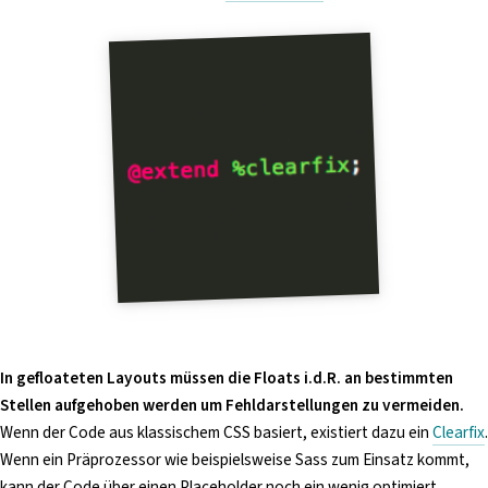
i
n
g
e
n
In gefloateten Layouts müssen die Floats i.d.R. an bestimmten
Stellen aufgehoben werden um Fehldarstellungen zu vermeiden.
Wenn der Code aus klassischem CSS basiert, existiert dazu ein
Clearfix
.
Wenn ein Präprozessor wie beispielsweise Sass zum Einsatz kommt,
kann der Code über einen Placeholder noch ein wenig optimiert