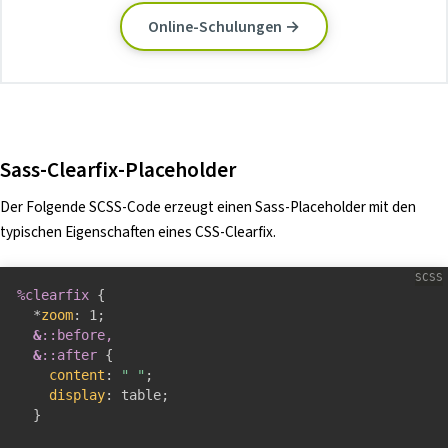
Online-Schulungen →
Sass-Clearfix-Placeholder
Der Folgende SCSS-Code erzeugt einen Sass-Placeholder mit den
typischen Eigenschaften eines CSS-Clearfix.
%clearfix
{
  *
zoom
:
 1
;
&
::before,

&
::after 
{
content
:
" "
;
display
:
 table
;
}