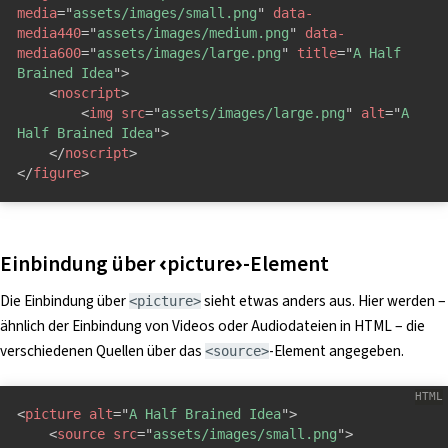
media
=
"
assets/images/small.png
"
data-
media440
=
"
assets/images/medium.png
"
data-
media600
=
"
assets/images/large.png
"
title
=
"
A Half 
Brained Idea
"
>
<
noscript
>
<
img
src
=
"
assets/images/large.png
"
alt
=
"
A 
Half Brained Idea
"
>
</
noscript
>
</
figure
>
Einbindung über ‹picture›-Element
Die Einbindung über
sieht etwas anders aus. Hier werden –
<picture>
ähnlich der Einbindung von Videos oder Audiodateien in HTML – die
verschiedenen Quellen über das
-Element angegeben.
<source>
<
picture
alt
=
"
A Half Brained Idea
"
>
<
source
src
=
"
assets/images/small.png
"
>