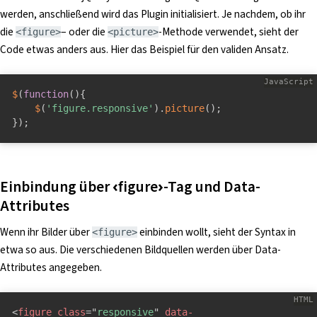
werden, anschließend wird das Plugin initialisiert. Je nachdem, ob ihr
die
– oder die
-Methode verwendet, sieht der
<figure>
<picture>
Code etwas anders aus. Hier das Beispiel für den validen Ansatz.
$
(
function
(
)
{
$
(
'figure.responsive'
)
.
picture
(
)
;
}
)
;
Einbindung über ‹figure›-Tag und Data-
Attributes
Wenn ihr Bilder über
einbinden wollt, sieht der Syntax in
<figure>
etwa so aus. Die verschiedenen Bildquellen werden über Data-
Attributes angegeben.
<
figure
class
=
"
responsive
"
data-