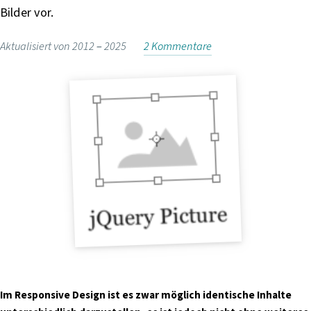
i
Bilder vor.
n
g
Aktualisiert von 2012 –
2025
2 Kommentare
e
n
Im Responsive Design ist es zwar möglich identische Inhalte