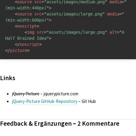
<
source
src
=
"
assets/images/medium.png
"
media
=
"
(min-width:440px)
"
>
<
source
src
=
"
assets/images/large.png
"
media
=
"
(min-width:600px)
"
>
<
noscript
>
<
img
src
=
"
assets/images/large.png
"
alt
=
"
A 
Half Brained Idea
"
>
</
noscript
>
</
picture
>
Links
jQuery Picture
– jquerypicture.com
jQuery-Picture GitHub-Repository
– Git Hub
Feedback & Ergänzungen – 2 Kommentare