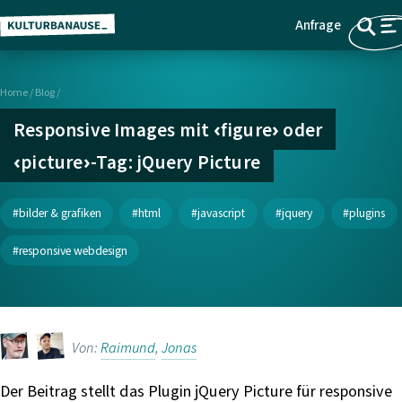
Anfrage
Z
Menü
u
m
Home
/
Blog /
H
a
Responsive Images mit ‹figure› oder
u
‹picture›-Tag: jQuery Picture
p
t
i
bilder & grafiken
html
javascript
jquery
plugins
n
responsive webdesign
h
a
l
t
Von:
Raimund
,
Jonas
s
p
Der Beitrag stellt das Plugin jQuery Picture für responsive
r