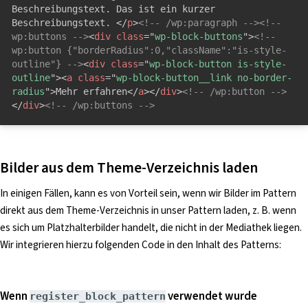
Beschreibungstext. Das ist ein kurzer 
Beschreibungstext. 
</
p
>
<!-- /wp:paragraph -->
<!-- 
wp:buttons -->
<
div
class
=
"
wp-block-buttons
"
>
<!-- 
wp:button {"borderRadius":0,"className":"is-style-
outline"} -->
<
div
class
=
"
wp-block-button is-style-
outline
"
>
<
a
class
=
"
wp-block-button__link no-border-
radius
"
>
Mehr erfahren
</
a
>
</
div
>
<!-- /wp:button -->
</
div
>
<!-- /wp:buttons -->
Bilder aus dem Theme-Verzeichnis laden
In einigen Fällen, kann es von Vorteil sein, wenn wir Bilder im Pattern
direkt aus dem Theme-Verzeichnis in unser Pattern laden, z. B. wenn
es sich um Platzhalterbilder handelt, die nicht in der Mediathek liegen.
Wir integrieren hierzu folgenden Code in den Inhalt des Patterns:
Wenn
verwendet wurde
register_block_pattern