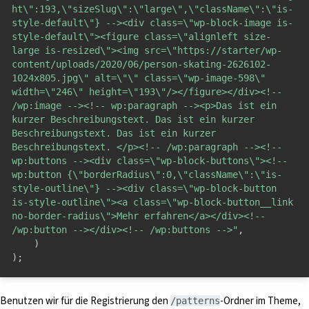
ht\":193,\"sizeSlug\":\"large\",\"className\":\"is-
style-default\"} --><div class=\"wp-block-image is-
style-default\"><figure class=\"alignleft size-
large is-resized\"><img src=\"https://starter/wp-
content/uploads/2020/06/person-skating-2626102-
1024x805.jpg\" alt=\"\" class=\"wp-image-598\" 
width=\"246\" height=\"193\"/></figure></div><!-- 
/wp:image --><!-- wp:paragraph --><p>Das ist ein 
kurzer Beschreibungstext. Das ist ein kurzer 
Beschreibungstext. Das ist ein kurzer 
Beschreibungstext. </p><!-- /wp:paragraph --><!-- 
wp:buttons --><div class=\"wp-block-buttons\"><!-- 
wp:button {\"borderRadius\":0,\"className\":\"is-
style-outline\"} --><div class=\"wp-block-button 
is-style-outline\"><a class=\"wp-block-button__link 
no-border-radius\">Mehr erfahren</a></div><!-- 
/wp:button --></div><!-- /wp:buttons -->"
,
)
)
;
Benutzen wir für die Registrierung den
-Ordner im Theme,
/patterns