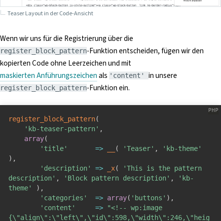
Teaser Layout in der Code-Ansicht
Wenn wir uns für die Registrierung über die
-Funktion entscheiden, fügen wir den
register_block_pattern
kopierten Code ohne Leerzeichen und mit
maskierten
Anführungszeichen
als
in unsere
'content'
-Funktion ein.
register_block_pattern
register_block_pattern
(
'kb-teaser-pattern'
,
array
(
'title'
=
>
__
(
'Teaser'
,
'kb-theme'
)
,
'description'
=
>
_x
(
'This is the pattern 
description'
,
'Block pattern description'
,
'kb-
theme'
)
,
'categories'
=
>
array
(
'buttons'
)
,
'content'
=
>
"<!-- wp:image 
{\"align\":\"left\",\"id\":598,\"width\":246,\"heig