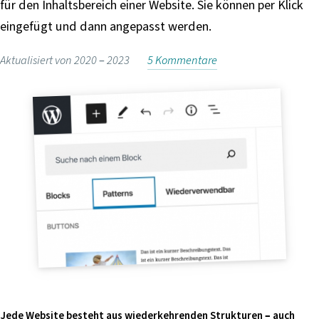
für den Inhaltsbereich einer Website. Sie können per Klick
i
eingefügt und dann angepasst werden.
n
g
Aktualisiert von 2020 –
2023
5 Kommentare
e
n
Jede Website besteht aus wiederkehrenden Strukturen – auch