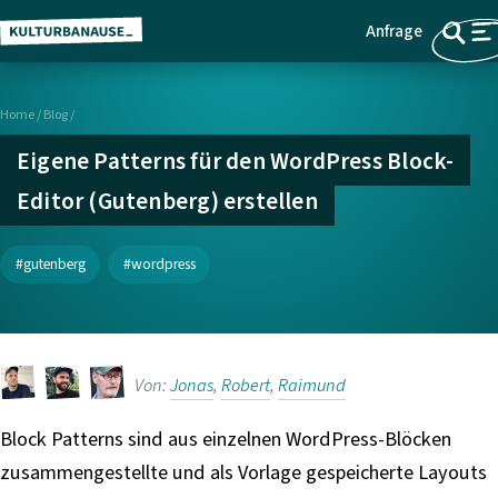
Anfrage
Z
Menü
u
m
Home
/
Blog /
H
a
Eigene Patterns für den WordPress Block-
u
Editor (Gutenberg) erstellen
p
t
i
gutenberg
wordpress
n
h
a
l
Von:
Jonas
,
Robert
,
Raimund
t
s
Block Patterns sind aus einzelnen WordPress-Blöcken
p
zusammengestellte und als Vorlage gespeicherte Layouts
r