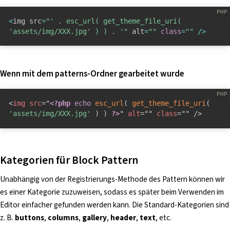
<
img src
=
"' . esc_url( get_theme_file_uri( 
'assets/img/XXX.jpg' ) ) . '"
 alt
=
""
class
=
""
/
>
Wenn mit dem patterns-Ordner gearbeitet wurde
<
img
src
=
"
<?php
echo
esc_url
(
get_theme_file_uri
(
'assets/img/XXX.jpg'
)
)
?>
"
alt
=
"
"
class
=
"
"
/>
Kategorien für Block Pattern
Unabhängig von der Registrierungs-Methode des Pattern können wir
es einer Kategorie zuzuweisen, sodass es später beim Verwenden im
Editor einfacher gefunden werden kann. Die Standard-Kategorien sind
z. B.
buttons
,
columns
,
gallery
,
header
,
text
, etc.