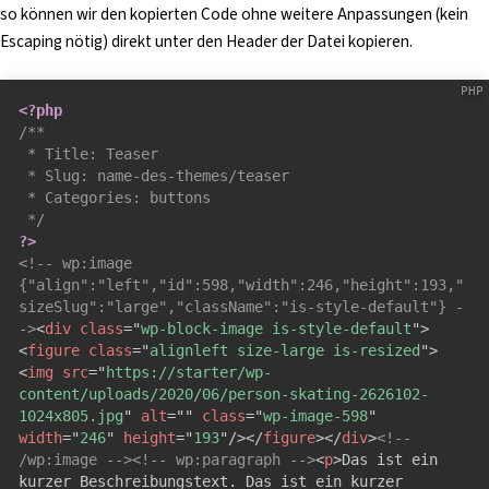
so können wir den kopierten Code ohne weitere Anpassungen (kein
Escaping nötig) direkt unter den Header der Datei kopieren.
<?php
/**

 * Title: Teaser

 * Slug: name-des-themes/teaser

 * Categories: buttons

 */
?>
<!-- wp:image 
{"align":"left","id":598,"width":246,"height":193,"
sizeSlug":"large","className":"is-style-default"} -
->
<
div
class
=
"
wp-block-image is-style-default
"
>
<
figure
class
=
"
alignleft size-large is-resized
"
>
<
img
src
=
"
https://starter/wp-
content/uploads/2020/06/person-skating-2626102-
1024x805.jpg
"
alt
=
"
"
class
=
"
wp-image-598
"
width
=
"
246
"
height
=
"
193
"
/>
</
figure
>
</
div
>
<!-- 
/wp:image -->
<!-- wp:paragraph -->
<
p
>
Das ist ein 
kurzer Beschreibungstext. Das ist ein kurzer 