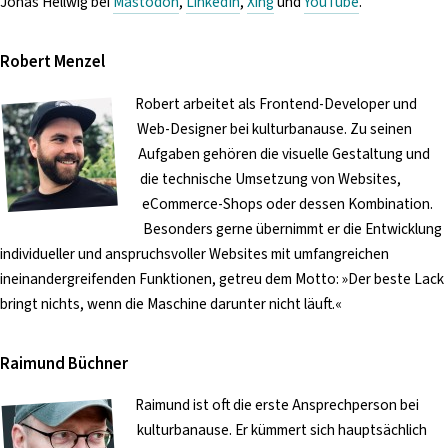
Jonas Hellwig bei
Mastodon
,
LinkedIn
,
Xing
und
YouTube
.
Robert Menzel
Robert arbeitet als Frontend-Developer und
Web-Designer bei kulturbanause. Zu seinen
Aufgaben gehören die visuelle Gestaltung und
die technische Umsetzung von Websites,
eCommerce-Shops oder dessen Kombination.
Besonders gerne übernimmt er die Entwicklung
individueller und anspruchsvoller Websites mit umfangreichen
ineinandergreifenden Funktionen, getreu dem Motto: »Der beste Lack
bringt nichts, wenn die Maschine darunter nicht läuft.«
Raimund Büchner
Raimund ist oft die erste Ansprechperson bei
kulturbanause. Er kümmert sich hauptsächlich