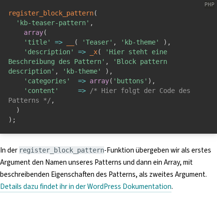
register_block_pattern
(
'kb-teaser-pattern'
,
array
(
'title'
=
>
__
(
'Teaser'
,
'kb-theme'
)
,
'description'
=
>
_x
(
'Hier steht eine 
Beschreibung des Pattern'
,
'Block pattern 
description'
,
'kb-theme'
)
,
'categories'
=
>
array
(
'buttons'
)
,
'content'
=
>
/* Hier folgt der Code des 
Patterns */
,
)
)
;
In der
-Funktion übergeben wir als erstes
register_block_pattern
Argument den Namen unseres Patterns und dann ein Array, mit
beschreibenden Eigenschaften des Patterns, als zweites Argument.
Details dazu findet ihr in der WordPress Dokumentation
.