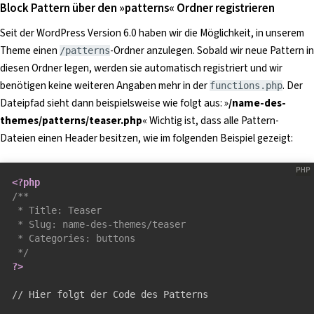
Block Pattern über den »patterns« Ordner registrieren
Seit der WordPress Version 6.0 haben wir die Möglichkeit, in unserem
Theme einen
-Ordner anzulegen. Sobald wir neue Pattern in
/patterns
diesen Ordner legen, werden sie automatisch registriert und wir
benötigen keine weiteren Angaben mehr in der
. Der
functions.php
Dateipfad sieht dann beispielsweise wie folgt aus: »
/name-des-
themes/patterns/teaser.php
« Wichtig ist, dass alle Pattern-
Dateien einen Header besitzen, wie im folgenden Beispiel gezeigt:
<?php
/**

 * Title: Teaser

 * Slug: name-des-themes/teaser

 * Categories: buttons

 */
?>
// Hier folgt der Code des Patterns