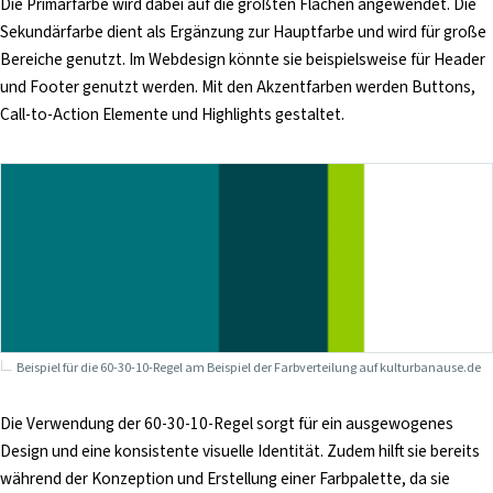
Die Primärfarbe wird dabei auf die größten Flächen angewendet. Die
i
Sekundärfarbe dient als Ergänzung zur Hauptfarbe und wird für große
n
Bereiche genutzt. Im Webdesign könnte sie beispielsweise für Header
g
und Footer genutzt werden. Mit den Akzentfarben werden Buttons,
e
Call-to-Action Elemente und Highlights gestaltet.
n
Beispiel für die 60-30-10-Regel am Beispiel der Farbverteilung auf kulturbanause.de
Die Verwendung der 60-30-10-Regel sorgt für ein ausgewogenes
Design und eine konsistente visuelle Identität. Zudem hilft sie bereits
während der Konzeption und Erstellung einer Farbpalette, da sie