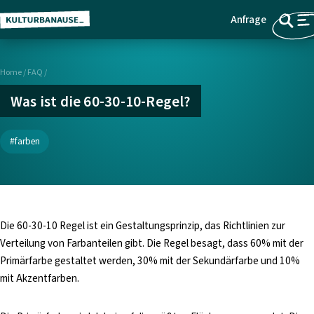
Anfrage
Z
Menü
u
m
Home
/
FAQ
/
H
a
Was ist die 60-30-10-Regel?
u
p
farben
t
i
n
h
a
Die 60-30-10 Regel ist ein Gestaltungsprinzip, das Richtlinien zur
l
Verteilung von Farbanteilen gibt. Die Regel besagt, dass 60% mit der
t
Primärfarbe gestaltet werden, 30% mit der Sekundärfarbe und 10%
s
mit Akzentfarben.
p
r