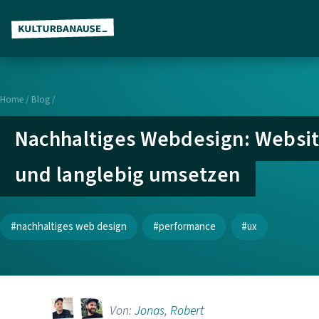
Z
u
m
H
Home
/
Blog /
a
Nachhaltiges Webdesign: Websit
u
p
und langlebig umsetzen
t
i
n
nachhaltiges web design
performance
ux
h
a
l
t
Von:
Jonas
,
Robert
s