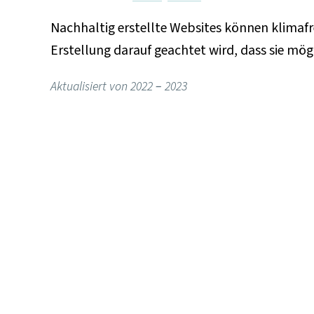
p
Nachhaltig erstellte Websites können klimafre
r
Erstellung darauf geachtet wird, dass sie mög
i
n
Aktualisiert von 2022 –
2023
g
e
n