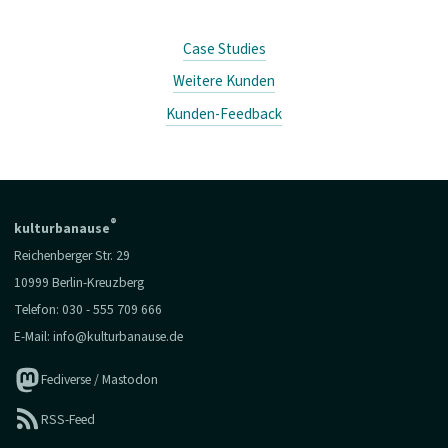
Case Studies
Weitere Kunden
Kunden-Feedback
®
kulturbanause
Reichenberger Str. 29
10999 Berlin-Kreuzberg
Telefon:
030 - 555 709 666
E-Mail:
info@kulturbanause.de
Fediverse / Mastodon
RSS-Feed