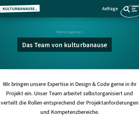
Anfrage
Z
Menü
u
m
Home
/
Agentur
/
H
a
Das Team von kulturbanause
u
p
t
i
n
Wir bringen unsere Expertise in Design & Code gerne in ihr
h
Projekt ein. Unser Team arbeitet selbstorganisiert und
a
verteilt die Rollen entsprechend der Projektanforderungen
l
und Kompetenzbereiche.
t
s
p
r