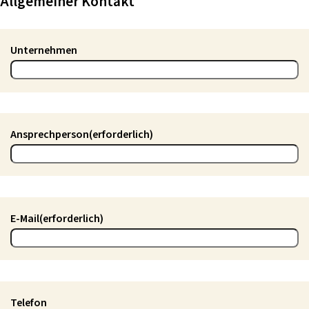
Allgemeiner Kontakt
i
n
g
Unternehmen
e
n
Ansprechperson
(erforderlich)
E-Mail
(erforderlich)
Telefon