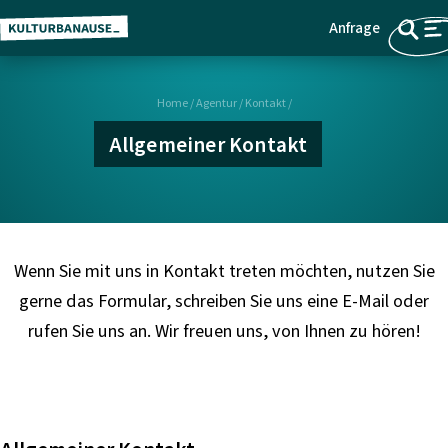
Anfrage
Z
Menü
u
m
Home
/
Agentur
/
Kontakt
/
H
a
Allgemeiner Kontakt
u
p
t
i
n
Wenn Sie mit uns in Kontakt treten möchten, nutzen Sie
h
gerne das Formular, schreiben Sie uns eine E-Mail oder
a
rufen Sie uns an. Wir freuen uns, von Ihnen zu hören!
l
t
s
p
r