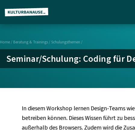
Z
u
m
H
Home
/
Beratung & Trainings
/
Schulungsthemen
/
a
Seminar/Schulung: Coding für D
u
p
t
i
n
h
In diesem Workshop lernen Design-Teams wie
a
l
betreiben können. Dieses Wissen führt zu be
t
außerhalb des Browsers. Zudem wird die Zus
s