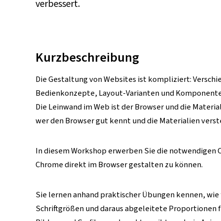
verbessert.
p
r
i
n
Kurzbeschreibung
g
Die Gestaltung von Websites ist kompliziert: Versc
e
Bedienkonzepte, Layout-Varianten und Komponent
n
Die Leinwand im Web ist der Browser und die Materi
wer den Browser gut kennt und die Materialien verst
In diesem Workshop erwerben Sie die notwendigen Co
Chrome direkt im Browser gestalten zu können.
Sie lernen anhand praktischer Übungen kennen, wie f
Schriftgrößen und daraus abgeleitete Proportionen f