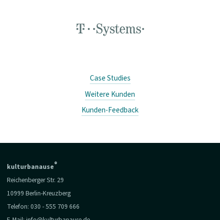
Case Studies
Weitere Kunden
Kunden-Feedback
®
kulturbanause
Reichenberger Str. 29
10999 Berlin-Kreuzberg
Telefon:
030 - 555 709 666
E-Mail:
info@kulturbanause.de