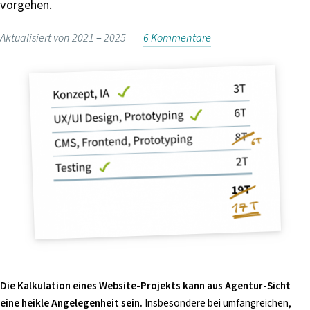
vorgehen.
i
n
Aktualisiert von 2021 –
2025
6 Kommentare
g
e
n
Die Kalkulation eines Website-Projekts kann aus Agentur-Sicht
eine heikle Angelegenheit sein.
Insbesondere bei umfangreichen,