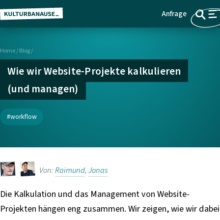
Anfrage
Z
Menü
u
m
Home
/
Blog /
H
a
Wie wir Website-Projekte kalkulieren
u
(und managen)
p
t
i
workflow
n
h
a
l
Von:
Raimund
,
Jonas
t
s
Die Kalkulation und das Management von Website-
p
Projekten hängen eng zusammen. Wir zeigen, wie wir dabei
r